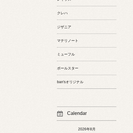
クレハ
ジザニア
マテリノート
ミューフル
ポールスター
ban'sオリジナル
Calendar
2026年8月