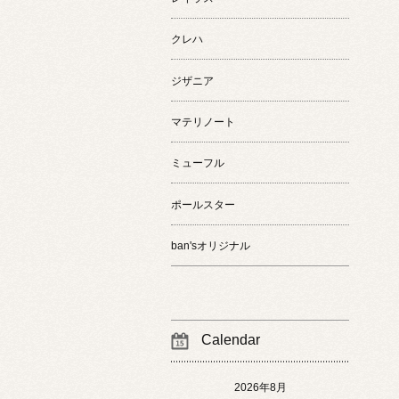
クレハ
ジザニア
マテリノート
ミューフル
ポールスター
ban'sオリジナル
Calendar
2026年8月