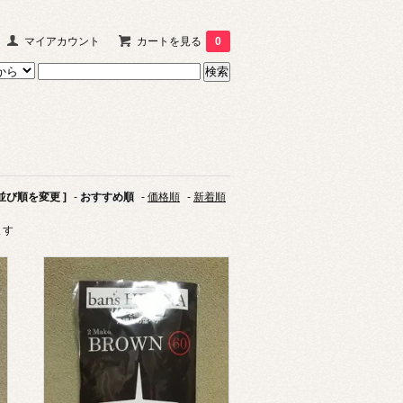
マイアカウント
カートを見る
0
 並び順を変更 ]
-
おすすめ順
-
価格順
-
新着順
ます